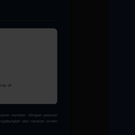
ng, dll
uasan member. Dengan pasaran
ergabunglah dan rasakan sendiri