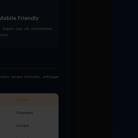
Mobile Friendly
t kapan saja via smartphone
ikasi
roses secara otomatis, sehingga
Proses
Otomatis
Instant