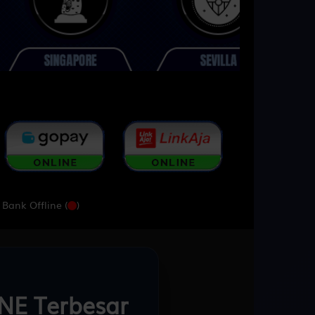
/
Bank Offline (
)
INE Terbesar