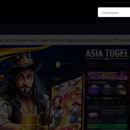
n Togel Online Terpercaya di Indonesia ( Promosi Bonus Asia