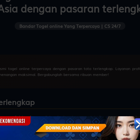
 Asia dengan pasaran terleng
Bandar Togel online Yang Terpercaya | CS 24/7
mi togel online terpercaya dengan pasaran toto terlengkap. Layanan prof
enangan maksimal. Bergabunglah bersama ribuan member!
erlengkap
percaya,
Asiatogel
menyediakan berbagai pasaran toto favorit yang selalu din
g konsisten, sehingga Anda bisa memantau perkembangan dengan mudah tanp
 tersedia di Asiatogel antara lain:
Singapore (SGP)
,
Hongkong (HK)
,
Sydney