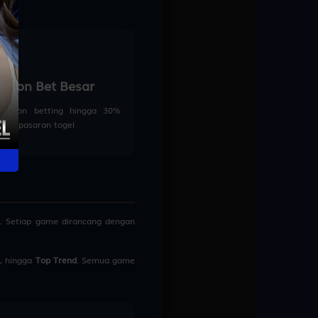
iskon Bet Besar
 diskon betting hingga 30%
mua pasaran togel
a. Setiap game dirancang dengan
r
, hingga
Top Trend
. Semua game