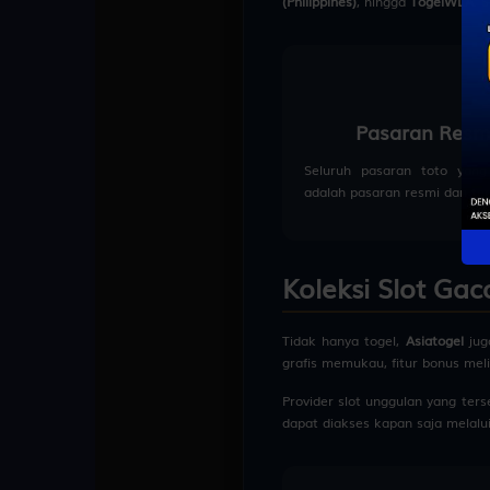
(Philippines)
, hingga
TogelWLA
. 
Pasaran Resm
Seluruh pasaran toto yang
adalah pasaran resmi dan te
Koleksi Slot Gac
Tidak hanya togel,
Asiatogel
jug
grafis memukau, fitur bonus me
Provider slot unggulan yang ters
dapat diakses kapan saja melalu