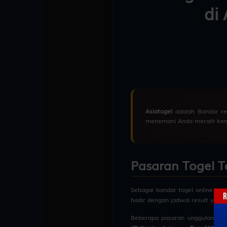
di
Asiatogel
adalah Bandar res
menemani Anda meraih kem
Pasaran Togel T
Sebagai bandar togel online ter
hadir dengan jadwal result yan
Beberapa pasaran unggulan yang