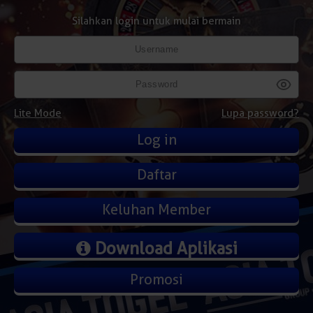
Silahkan login untuk mulai bermain
Lite Mode
Lupa password?
Daftar
Keluhan Member
Download Aplikasi
Promosi