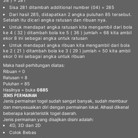
38 ) = 281
Sisa 281 ditambah additional number (04) = 285
Dari hasil 285, didapatkan 2 angka puluhan 85 tersebut.
Setelah itu dicari angka ratusan dan ribuan nya.
Untuk mendapat angka ratusan kita mengambil dari bola
ke 4 ( 32 ) ditambah bola ke 5 ( 36 ) jumlah = 68 kita ambil
ekor 8 ini sebagai angka untuk ratusan
Untuk mendapat angka ribuan kita mengambil dari bola
ke 2 ( 21 ) ditambah bola ke 3 ( 29 ) jumlah = 50 kita ambil
ekor 0 ini sebagai angka untuk ribuan
Maka hasil perhitungan diatas:
Ribuan = 0
Ratusan = 8
Puluhan = 85
Hasilnya = buka
0885
JENIS
PERMAINAN
Jenis permainan togel sudah sangat banyak, sudah membaur
dan menyesuaikan diri dengan permainan lokal. Alhasil dikenal
beberapa karakteristik togel daerah.
Jenis permainan yang disajikan disini adalah:
4D, 3D dan 2D
Colok Bebas